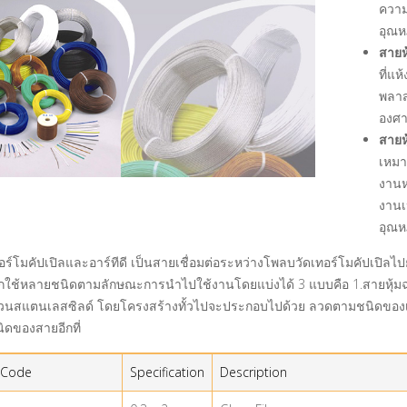
ความ
อุณหภ
สายห
ที่แ
พลาสต
องศ
สายห
เหมา
งานห
งานเ
อุณหภ
ร์โมคัปเปิลและอาร์ทีดี เป็นสายเชื่อมต่อระหว่างโพลบวัดเทอร์โมคัปเปิ
ือกใช้หลายชนิดตามลักษณะการนำไปใช้งานโดยแบ่งได้ 3 แบบคือ 1.สายหุ้ม
นวนสแตนเลสซิลด์ โดยโครงสร้างทั้วไปจะประกอบไปด้วย ลวดตามชนิดของเ
ิดของสายอีกที่
 Code
Specification
Description