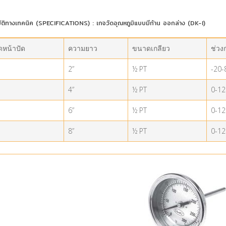
ัติทางเทคนิค (SPECIFICATIONS) : เกจวัดอุณหภูมิแบบมีก้าน ออกล่าง (DK-I)
หน้าปัด
ความยาว
ขนาดเกลียว
ช่วง
2”
½ PT
-20-
4”
½ PT
0-12
6”
½ PT
0-12
8”
½ PT
0-12